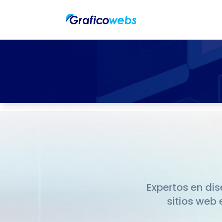
P
m
D
T
G
C
Expertos en di
H
sitios web
A