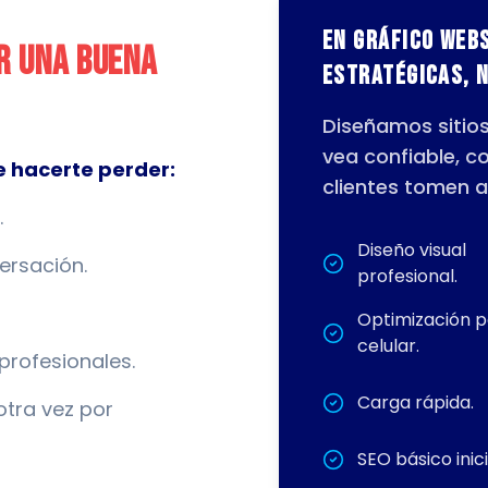
En Gráfico Web
er una buena
estratégicas, n
Diseñamos sitio
vea confiable, c
 hacerte perder:
clientes tomen a
.
Diseño visual
ersación.
profesional.
Optimización 
celular.
profesionales.
Carga rápida.
tra vez por
SEO básico inici