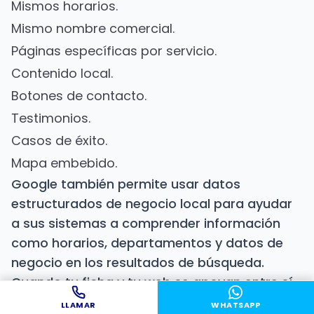
Mismos horarios.
Mismo nombre comercial.
Páginas específicas por servicio.
Contenido local.
Botones de contacto.
Testimonios.
Casos de éxito.
Mapa embebido.
Google también permite usar datos
estructurados de negocio local para ayudar
a sus sistemas a comprender información
como horarios, departamentos y datos de
negocio en los resultados de búsqueda.
Cuando tu ficha y tu web se apoyan entre sí,
construyes más confianza para Google y
LLAMAR
WHATSAPP