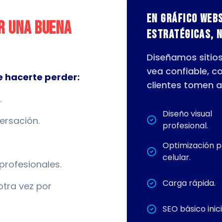
En Gráfico Web
er una buena
estratégicas, n
Diseñamos sitio
vea confiable, c
 hacerte perder:
clientes tomen a
.
Diseño visual
ersación.
profesional.
Optimización 
celular.
profesionales.
Carga rápida.
tra vez por
SEO básico inici