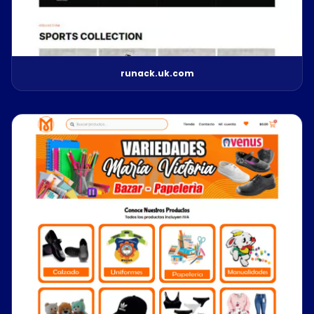
runack.uk.com