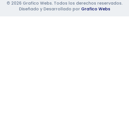
©
2026
Grafico Webs. Todos los derechos reservados.
Diseñado y Desarrollado por
Grafico Webs
https://graficowebs.com/
https://graficowebs.com/ventajas-de-tener-pagina-w
https://graficowebs.com/16-tips-para-mejorar-seo-loc
https://graficowebs.com/secretos-campanas-publicita
https://graficowebs.com/como-elegir-mejor-agencia-d
https://graficowebs.com/ventajas-del-marketing-digita
https://graficowebs.com/agencia-o-disenador-freelan
https://graficowebs.com/conseguir-pacientes-redes-so
https://graficowebs.com/aumentar-visitas-web
https://graficowebs.com/razones-crear-tienda-online
https://graficowebs.com/tres-preguntas-antes-de-dis
https://graficowebs.com/ventajas-facebook-ads
https://graficowebs.com/elegir-nombre-de-dominio
https://graficowebs.com/blog