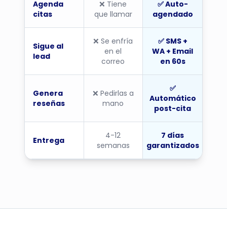
Agenda
❌ Tiene
✅ Auto-
citas
que llamar
agendado
❌ Se enfría
✅ SMS +
Sigue al
en el
WA + Email
lead
correo
en 60s
✅
Genera
❌ Pedirlas a
Automático
reseñas
mano
post-cita
4-12
7 días
Entrega
semanas
garantizados