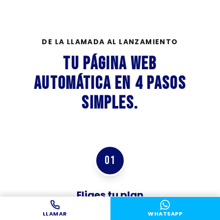
DE LA LLAMADA AL LANZAMIENTO
Tu Página Web
Automática en 4 pasos
simples.
01
Eliges tu plan
Seleccionas el plan y completas tu pago.
LLAMAR
WHATSAPP