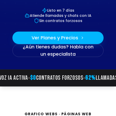
Listo en 7 días
Atiende llamadas y chats con IA
Sin contratos forzosos
Ver Planes y Precios
¿Aún tienes dudas? Habla con
un especialista
A Activa
$0
Contratos Forzosos
62%
Llamadas Sin
GRAFICO WEBS · PÁGINAS WEB