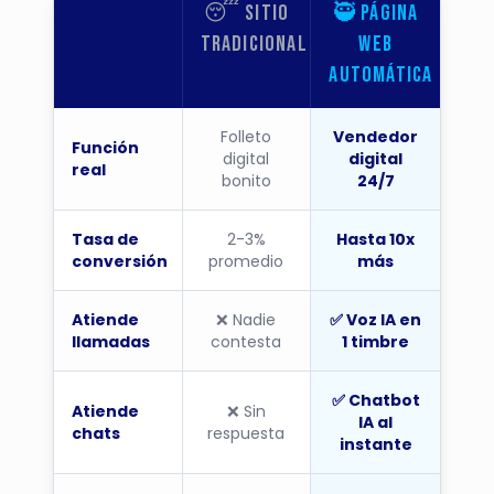
😴 Sitio
🥷 Página
Tradicional
Web
Automática
Folleto
Vendedor
Función
digital
digital
real
bonito
24/7
Tasa de
2-3%
Hasta 10x
conversión
promedio
más
Atiende
❌ Nadie
✅ Voz IA en
llamadas
contesta
1 timbre
✅ Chatbot
Atiende
❌ Sin
IA al
chats
respuesta
instante