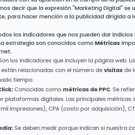
os decir que la expresión "Marketing Digital" se u
e, para hacer mención a la publicidad dirigida a lo
todos los indicadores que nos pueden dar indicios
una estrategia son conocidos como
Métricas
impor
net.
on los indicadores que incluyen la página web. L
 están relacionadas con el número de
visitas
de 
nado tiempo.
lick:
Conocidas como
métricas de PPC
. Se refi
r plataformas digitales. Las principales métricas
 mil impresiones), CPA (costo por adquisición), CT
edia:
Se deben medir porque indican si nuestra c