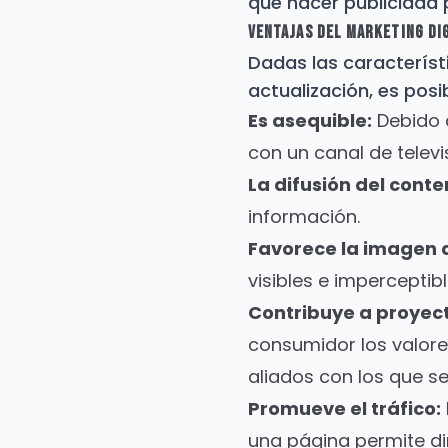
que hacer publicidad p
M
Ventajas Del Marketing Di
E
Dadas las característ
actualización, es posi
Es asequible:
Debido 
con un canal de televi
La difusión del conten
información.
Favorece la imagen 
visibles e imperceptib
Contribuye a proyect
consumidor los valores
aliados con los que se
Promueve el tráfico:
una página permite dir