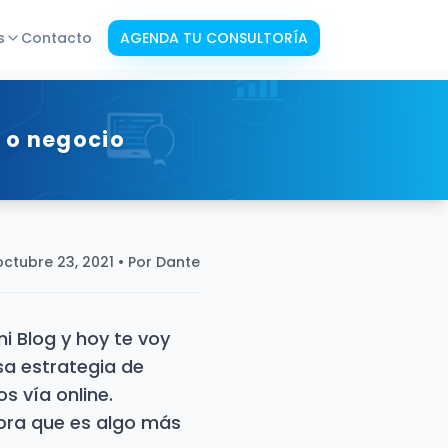
s
Contacto
AGENDA TU CONSULTORÍA
entes
Web en Máquina de Ventas
a o negocio
De web común a vendedor 24/7
tomatizadas
ico en
octubre 23, 2021
• Por Dante
resas
a 24/7
i Blog y hoy te voy
sa estrategia de
eb
 vía online.
ones continuas
nora que es algo más