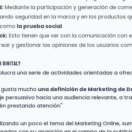
d:
Mediante la participación y generación de come
reando seguridad en la marca y en los productos q
e como
la prueba social
.
ck:
Esto tienen que ver con la comunicación con el
ear y gestionar las opiniones de los usuarios com
 Digital?
olucra una serie de actividades orientadas a ofre
e gusta mucho
una definición de Marketing de 
e persuasivo hacia una audiencia relevante, a tr
stén prestando atención"
alizando un poco el tema del Marketing Online, s
nados con su aparición en el campo de la publici