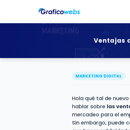
Ventajas d
P
m
D
T
MARKETING DIGITAL
G
C
Hola qué tal de nuevo 
hablar sobre
las vent
H
mercadeo para el emp
A
Sin embargo, puede co