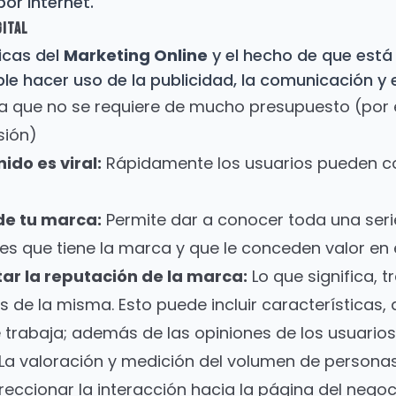
or internet.
arketing Médico
Branding
gital
strategias para sector salud
Creación de marcas 
icas del
Marketing Online
y el hecho de que est
ble hacer uso de la publicidad, la comunicación y 
a que no se requiere de mucho presupuesto (por
sión)
ido es viral:
Rápidamente los usuarios pueden co
de tu marca:
Permite dar a conocer toda una ser
les que tiene la marca y que le conceden valor en
ar la reputación de la marca:
Lo que significa, tr
 de la misma. Esto puede incluir características,
 trabaja; además de las opiniones de los usuarios
La valoración y medición del volumen de personas
eccionar la interacción hacia la página del negoc